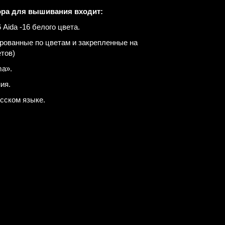
ора для вышивания входит:
Aida -16 белого цвета.
рованные по цветам и закрепленные на
етов)
a».
ия.
усском языке.