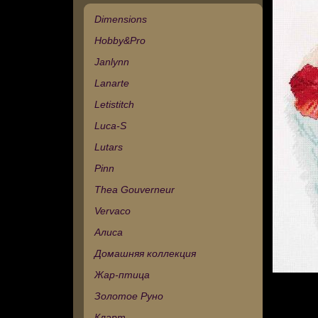
Dimensions
Hobby&Pro
Janlynn
Lanarte
Letistitch
Luca-S
Lutars
Pinn
Thea Gouverneur
Vervaco
Алиса
Домашняя коллекция
Жар-птица
Золотое Руно
Кларт