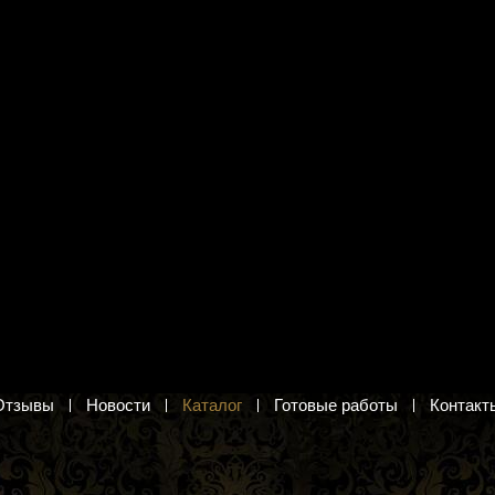
я вышивания Риолис
Набор для вышивания
од и кошки. Зима."
Матрёнин посад 1663Н "Пижон"
на крыше. Вышивка крестом
Мишка в шляпке. Набор для вышивки
крестом
.
211 руб.
в корзину
Добавить в корзину
Отзывы
Новости
Каталог
Готовые работы
Контакт