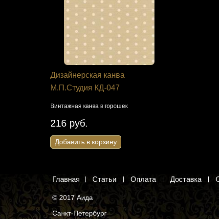
я Панна
Дизайнерская канва
Набор дл
зка»
М.П.Студия КД-047
0610 "Гор
домиком.
Винтажная канва в горошек
Чёрный кот 
216 руб.
595 руб
Добавить в корзину
Добавить 
Главная
Статьи
Оплата
Доставка
© 2017 Аида
Санкт-Петербург