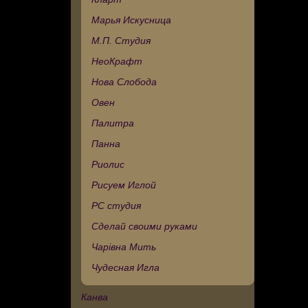
Марья Искусница
М.П. Студия
НеоКрафт
Нова Слобода
Овен
Палитра
Панна
Риолис
Рисуем Иглой
РС студия
Сделай своими руками
Чарівна Мить
Чудесная Игла
Канва