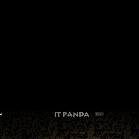
Канва с рисунком Матрёнин
Рамки пластиковые 
Посад 0518-1 "Пейзаж в горах"
БМГ-02 26 х 26 см со 
Летний пейзаж. Рисунок на канве для
Видимый размер: 25 х 25 см
вышивки крестом
от 243 руб.
222 руб.
Добавить в корзину
ы