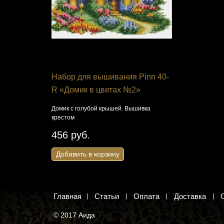
я
Набор для вышивания Pinn 40-
Набор дл
R «Домик в цветах №2»
НеоКрафт
сила!"
Домик с голубой крышей. Вышивка
крестом
том.
Эльф — учен
крестиком
456 руб.
649 руб
Добавить в корзину
Добавить 
Главная
Статьи
Оплата
Доставка
© 2017 Аида