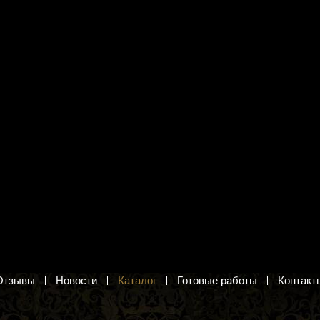
я вышивания
Набор для вышивания М.П.
 МН-36 "Знания —
Студия А-016 "Осенние
фонарики"
ик. Набор для вышивки
Декоративный физалис. Набор для
вышивания крестом
.
2 250 руб.
в корзину
Добавить в корзину
Отзывы
Новости
Каталог
Готовые работы
Контакт