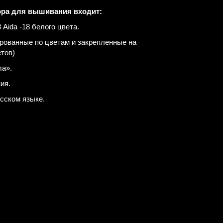
ора для вышивания входит:
Aida -18 белого цвета.
рованные по цветам и закрепленные на
етов)
a».
ия.
усском языке.