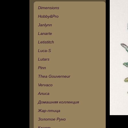
Dimensions
Hobby&Pro
Janlynn
Lanarte
Letistitch
Luca-S
Lutars
Pinn
Thea Gouverneur
Vervaco
Алиса
Домашняя коллекция
Жар-птица
Золотое Руно
Кларт