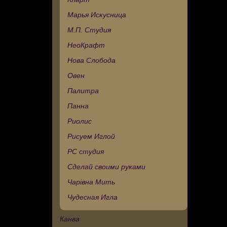
Марья Искусница
М.П. Студия
НеоКрафт
Нова Слобода
Овен
Палитра
Панна
Риолис
Рисуем Иглой
РС студия
Сделай своими руками
Чарівна Мить
Чудесная Игла
Канва