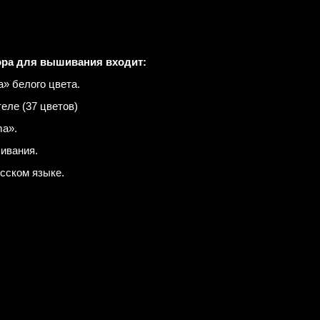
ора для вышивания входит:
» белого цвета.
еле (37 цветов)
a».
ивания.
усском языке.