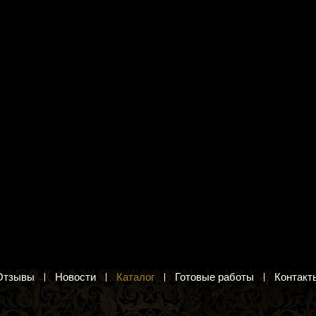
 вышивания Кларт 8-
Канва с рисунком Grafitec
ус и марабу"
12.310 "Поцелуй" Климт
птички. Вышивка крестом
«Поцелуй» Климт. Канва с рисунком для
вышивания полукрестом или
.
гобеленовым швом
2 820 руб.
в корзину
Добавить в корзину
Отзывы
Новости
Каталог
Готовые работы
Контакт