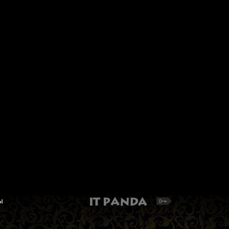
Набор для вышивания Алиса 0-
Набор для вышивани
185 "Хрюша"
Паутинка Б1031 "Свя
Анастасия Узорешите
Поросёнок. Набор для вышивки крестом
Икона Анастасия Узорешите
341 руб.
Набор для вышивания иконы
Добавить в корзину
2 083 руб.
Добавить в корзину
ы