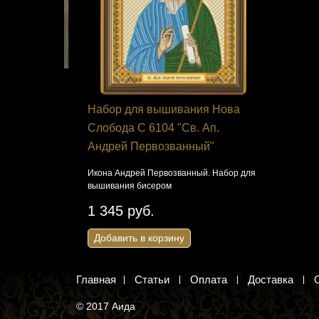
я
Набор для вышивания Нова
Набор для
Слобода С 6104 "Св. Ап.
156 "Стра
Андрей Первозванный"
Влюбленные 
 и
Икона Андрей Первозванный. Набор для
605 руб
м.
вышивания бисером
Добавить 
1 345 руб.
Добавить в корзину
Главная
Статьи
Оплата
Доставка
© 2017 Аида