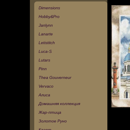
Dimensions
Hobby&Pro
Janlynn
Lanarte
Letistitch
Luca-S
Lutars
Pinn
Thea Gouverneur
Vervaco
Алиса
Домашняя коллекция
Жар-птица
Золотое Руно
Кларт