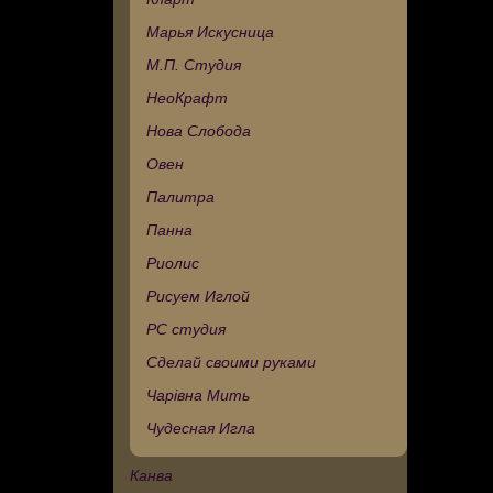
Марья Искусница
М.П. Студия
НеоКрафт
Нова Слобода
Овен
Палитра
Панна
Риолис
Рисуем Иглой
РС студия
Сделай своими руками
Чарівна Мить
Чудесная Игла
Канва