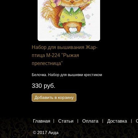
я Панна
Набор для вышивания Жар-
Набор дл
птица М-224 "Рыжая
Слобода 
прелестница"
друг"
ля детей.
Белочка. Набор для вышивки крестиком
Собачка. На
330 руб.
2 001 ру
Добавить в корзину
Добавить 
Главная
Статьи
Оплата
Доставка
© 2017 Аида