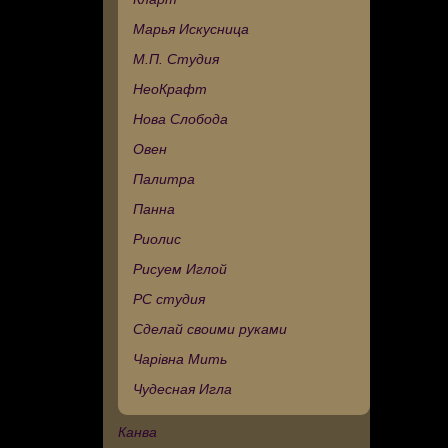
Марья Искусница
М.П. Студия
НеоКрафт
Нова Слобода
Овен
Палитра
Панна
Риолис
Рисуем Иглой
РС студия
Сделай своими руками
Чарівна Мить
Чудесная Игла
Канва