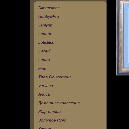
Dimensions
Hobby&Pro
Janlynn
Lanarte
Letistitch
Luca-S
Lutars
Pinn
Thea Gouverneur
Vervaco
Алиса
Домашняя коллекция
Жар-птица
Золотое Руно
Кларт