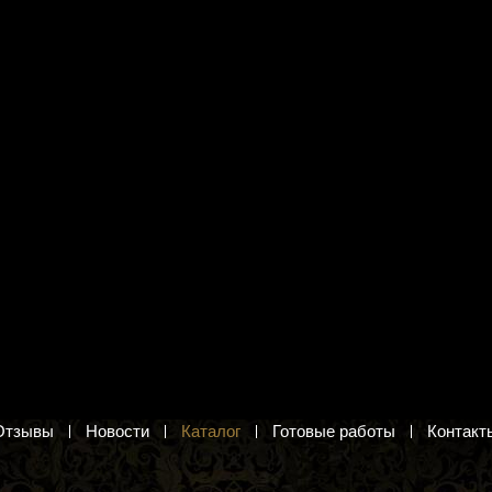
я вышивания Нова
Схема для вышивания цв. А3
АС 5002 "Верный
"Домашняя коллекция" ДК-461
"Сосновый лес"
бор для вышивания крестом
Сосновый бор. Схема для вышивания
крестом
б.
22 руб.
в корзину
Добавить в корзину
Отзывы
Новости
Каталог
Готовые работы
Контакт