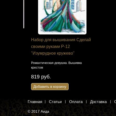
 Кларт 8-
Набор для вышивания Сделай
Схема дл
своими руками Р-12
"Домашняя
"Изумрудное кружево"
"Закат"
ля
Романтическая девушка. Вышивка
Ранняя весн
крестом
крестом
819 руб.
22 руб.
Добавить в корзину
Добавить 
Главная
Статьи
Оплата
Доставка
© 2017 Аида