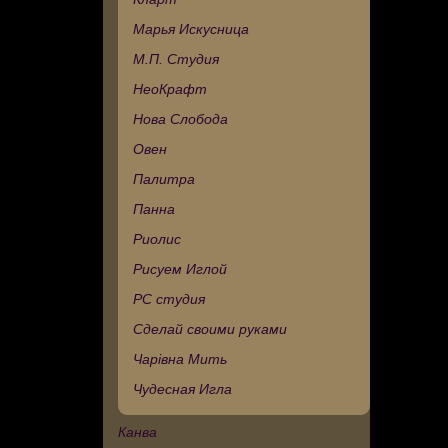
Марья Искусница
М.П. Студия
НеоКрафт
Нова Слобода
Овен
Палитра
Панна
Риолис
Рисуем Иглой
РС студия
Сделай своими руками
Чарівна Мить
Чудесная Игла
Канва