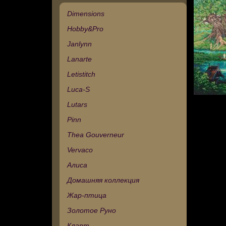
Dimensions
Hobby&Pro
Janlynn
Lanarte
Letistitch
Luca-S
Lutars
Pinn
Thea Gouverneur
Vervaco
Алиса
Домашняя коллекция
Жар-птица
Золотое Руно
Кларт