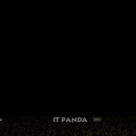
Набор для вышивания Золотое
Булавки английские 
Руно С-012 "Танго"
PAS-28 под серебро 25
Силуэт танцующей пары. Набор для
Длина булавки 28 мм
вышивания крестом
106 руб.
2 048 руб.
Добавить в корзину
Добавить в корзину
ы