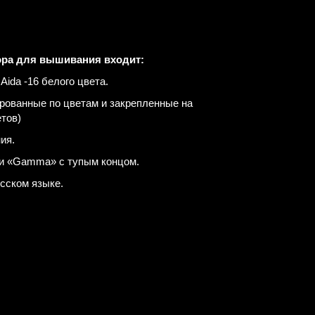
ора для вышивания входит:
ida -16 белого цвета.
рованные по цветам и закрепленные на
етов)
ия.
ми «Gamma» с тупым концом.
усском языке.