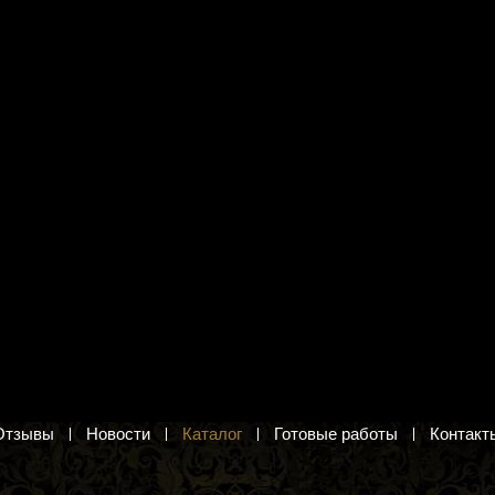
я вышивания цв. А3
Канва с рисунком Grafitec
 коллекция" ДК-109
12.310 "Поцелуй" Климт
«Поцелуй» Климт. Канва с рисунком для
вышивания полукрестом или
а. Схема для вышивания
гобеленовым швом
2 820 руб.
Добавить в корзину
в корзину
Отзывы
Новости
Каталог
Готовые работы
Контакт