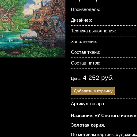
Производель:
Дизайнер:
Техника выполнения:
Заполнение:
Состав ткани:
Состав ниток:
4 252 руб.
Цена:
Добавить в корзину
Артикул товара
Название: «У Святого источн
Золотая серия.
По мотивам картины художника