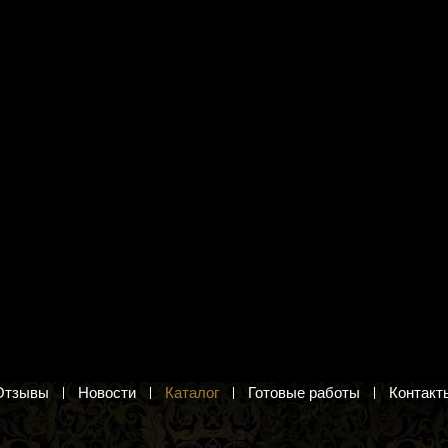
я вышивания Кроше
Схема для вышивания цв. А3
.Татьяна"
"Домашняя коллекция" ДК-126
"Лес"
я Татьяна. Вышивание
бисером
Лесной пейзаж. Схема для вышивания
крестом
б.
22 руб.
в корзину
Добавить в корзину
Отзывы
Новости
Каталог
Готовые работы
Контакт