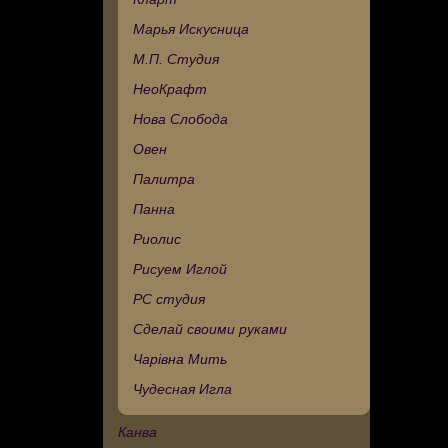
Марья Искусница
М.П. Студия
НеоКрафт
Нова Слобода
Овен
Палитра
Панна
Риолис
Рисуем Иглой
РС студия
Сделай своими руками
Чарівна Мить
Чудесная Игла
Канва