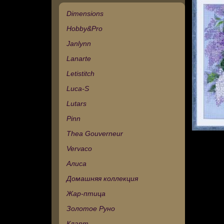
Dimensions
Hobby&Pro
Janlynn
Lanarte
Letistitch
Luca-S
Lutars
Pinn
Thea Gouverneur
Vervaco
Алиса
Домашняя коллекция
Жар-птица
Золотое Руно
Кларт