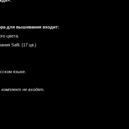
ждя».
ора для вышивания входит:
ого цвета.
ия Safil. (17 цв.)
усском языке.
в комплект не входят.