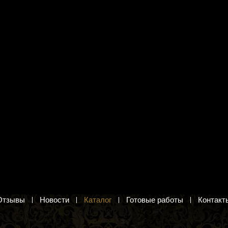
я вышивания цв. А3
Канва с рисунком Матрёнин
 коллекция" ДК-324
Посад 1492-1 "Любимица"
обачкой"
Молодая кошечка. Рисунок на канве
енком. Схема для
222 руб.
рестом
Добавить в корзину
в корзину
Отзывы
Новости
Каталог
Готовые работы
Контакт