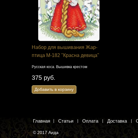
я Панна
Набор для вышивания Жар-
Схема дл
дость»
птица М-182 "Красна девица"
"Домашняя
"Дама с с
 для
Русская коса. Вышивка крестом
Девушка со щ
375 руб.
вышивания к
Добавить в корзину
22 руб.
Добавить 
Главная
Статьи
Оплата
Доставка
© 2017 Аида