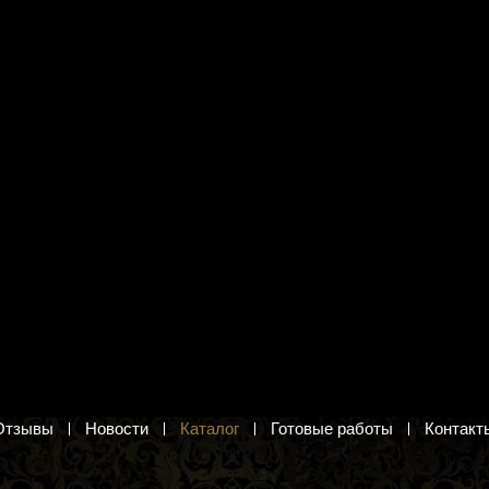
сунком Grafitec
Набор для вышивания М.П.
имняя ночь"
Студия НВ-532 "Вкус свежести"
ости. Канва с рисунком для
Кухонный натюрморт. Набор для
рестом
вышивания крестиком
б.
610 руб.
в корзину
Добавить в корзину
Отзывы
Новости
Каталог
Готовые работы
Контакт