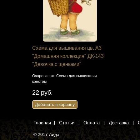
я Панна
Схема для вышивания цв. А3
Канва с ри
"Домашняя коллекция" ДК-143
10.519 "З
"Девочка с щенками"
ике. Вышивка
Кошачьи нежн
вышивания к
Очаровашка. Схема для вышивания
крестом
1 817 ру
22 руб.
Добавить 
Добавить в корзину
Главная
Статьи
Оплата
Доставка
© 2017 Аида