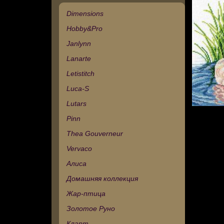
Dimensions
Hobby&Pro
Janlynn
Lanarte
Letistitch
Luca-S
Lutars
Pinn
Thea Gouverneur
Vervaco
Алиса
Домашняя коллекция
Жар-птица
Золотое Руно
Кларт