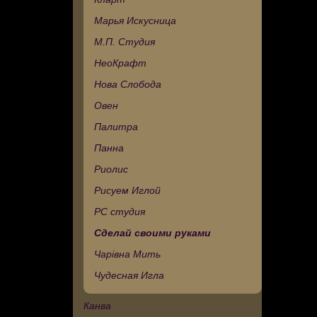
Марья Искусница
М.П. Студия
НеоКрафт
Нова Слобода
Овен
Палитра
Панна
Риолис
Рисуем Иглой
РС студия
Сделай своими руками
Чарівна Мить
Чудесная Игла
Канва