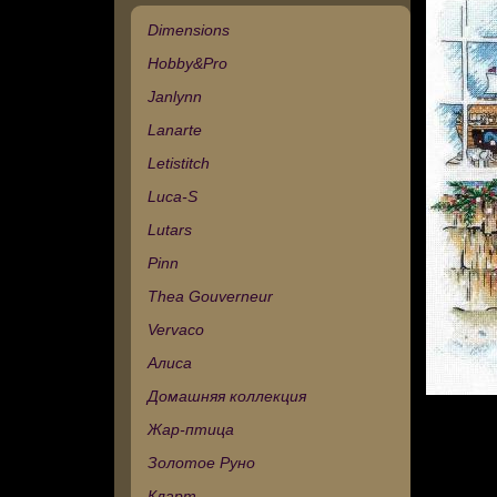
Dimensions
Hobby&Pro
Janlynn
Lanarte
Letistitch
Luca-S
Lutars
Pinn
Thea Gouverneur
Vervaco
Алиса
Домашняя коллекция
Жар-птица
Золотое Руно
Кларт