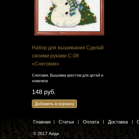
Набор для вышивания Сделай
Набор дл
 х 50 см
своими руками С-08
1282 "Аму
«Снеговик»
 рамки
Взгляд тигра
крестом
Снеговик. Вышивка крестом для детей и
новичков
2 831 ру
148 руб.
Добавить 
Добавить в корзину
Главная
Статьи
Оплата
Доставка
© 2017 Аида