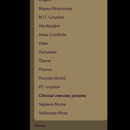
Марья Искусница
М.П. Студия
НеоКрафт
Нова Слобода
Овен
Палитра
Панна
Риолис
Рисуем Иглой
РС студия
Сделай своими руками
Чарівна Мить
Чудесная Игла
Канва