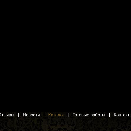
я вышивания Риолис
Набор для вышивания Панна
рский тигр"
ЖК-2098 "Крольчонок"
. Набор для вышивания
Крольчонок с бантиком. Набор для
вышивания гладью
б.
414 руб.
в корзину
Добавить в корзину
Отзывы
Новости
Каталог
Готовые работы
Контакт