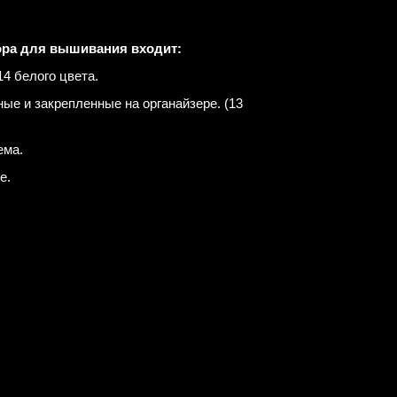
ора для вышивания входит:
4 белого цвета.
е и закрепленные на органайзере. (13
ема.
е.