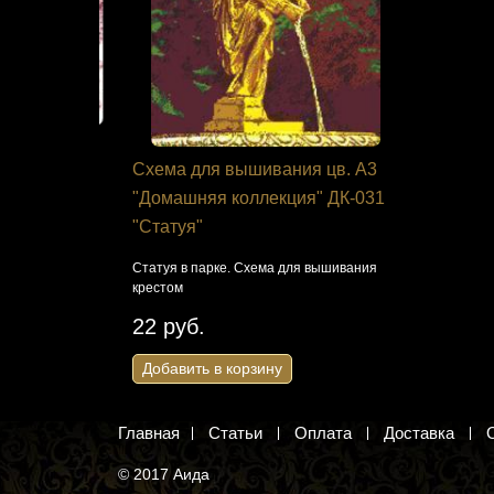
10/0
Схема для вышивания цв. А3
Набор дл
ветло-
"Домашняя коллекция" ДК-031
Студия БГ
м) 5 гр.
"Статуя"
Светлая Пас
бисером
сер
Статуя в парке. Схема для вышивания
крестом
1 060 ру
22 руб.
Добавить 
Добавить в корзину
Главная
Статьи
Оплата
Доставка
© 2017 Аида