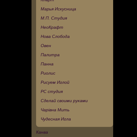
Марья Искусница
М.П. Студия
НеоКрафт
Нова Слобода
Овен
Палитра
Панна
Риолис
Рисуем Иглой
РС студия
Сделай своими руками
Чарівна Мить
Чудесная Игла
Канва