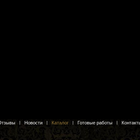
я вышивания М.П.
Иглы "PONY" для вышивания и
-225 "Пасха"
бисера 04162 №12 (25 шт.)
ха. Набор для вышивания
Тонкие стальные иглы для вышивания
бисером с округленным остриём и
позолоченным ушком
б.
108 руб.
в корзину
Добавить в корзину
Отзывы
Новости
Каталог
Готовые работы
Контакт