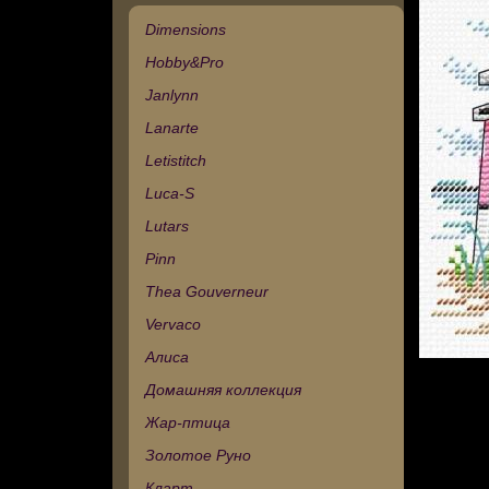
Dimensions
Hobby&Pro
Janlynn
Lanarte
Letistitch
Luca-S
Lutars
Pinn
Thea Gouverneur
Vervaco
Алиса
Домашняя коллекция
Жар-птица
Золотое Руно
Кларт