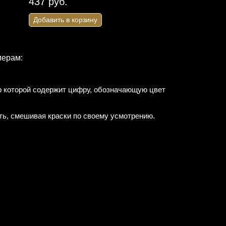
437 руб.
Добавить в корзину
мерам:
ор которой содержит цифру, обозначающую цвет
ть, смешивая краски по своему усмотрению.
Набор для раскрашивания
Набор для вышивани
Hobruk HS0049 "Снежные
JK-2230 "Калла"
горы"
Цветок калла. Вышивка глад
водорастворимому флизелин
Размер: 50 х 40 см.
353 руб.
935 руб.