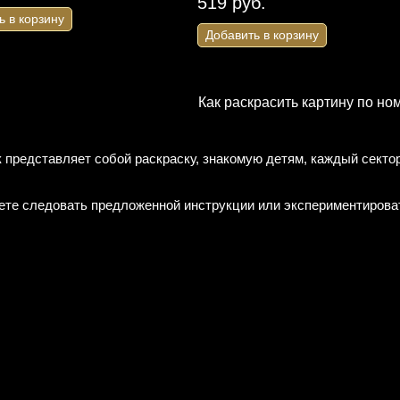
519 руб.
ь в корзину
Добавить в корзину
Как раскрасить картину по но
к представляет собой раскраску, знакомую детям, каждый сект
ете следовать предложенной инструкции или экспериментирова
я вышивания
Набор для вышивания Сделай
 коллекция 16
своими руками Ш-05 "Шары
правосланая церковь
желаний. Зимнее чудо"
. мученицы царицы
Зимний шар желаний с замком. Набор
ы в городе Бад-Эмс"
для вышивки крестиком
1 338 руб.
ицы Александры. Набор для