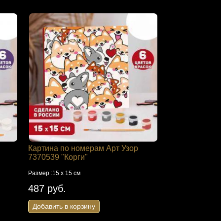
Картина по номерам Арт Узор
7370539 "Корги"
Размер :15 х 15 см
487 руб.
Добавить в корзину