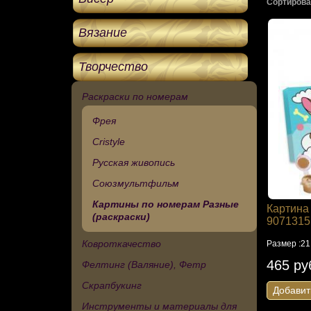
Сортирова
Вязание
Творчество
Раскраски по номерам
Фрея
Cristyle
Русская живопись
Союзмультфильм
Картины по номерам Разные
Картина
(раскраски)
9071315
Ковроткачество
Размер :21
465 ру
Фелтинг (Валяние), Фетр
Скрапбукинг
Добавит
Инструменты и материалы для