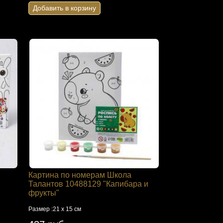
Добавить в корзину
Картина по номерам Школа
Талантов 10488129 "Капибара и
фрукты"
Размер :21 х 15 см