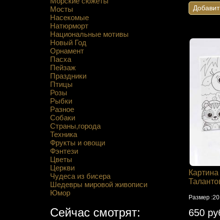
Морские сюжеты
Добавит
Мосты
Насекомые
Натюрморт
Национальные мотивы
Новый Год
Орнамент
Пасха
Пейзаж
Праздники
Птицы
Розы
Рыбки
Разное
Собаки
Страны,города
Техника
Фрукты и овощи
Фэнтези
Цветы
Церкви
Картина
Чудеса из бисера
Таланто
Шедевры мировой живописи
Юмор
Размер :20
Сейчас смотрят:
650 ру