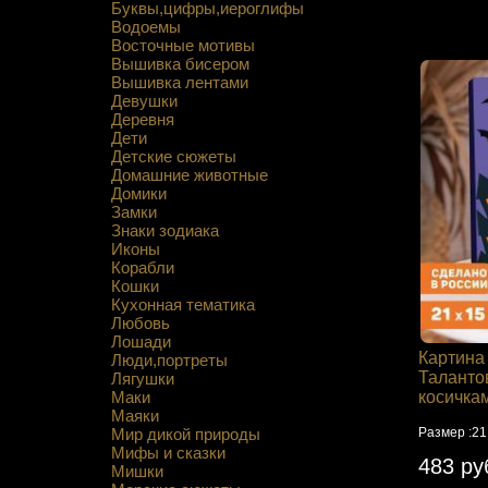
Буквы,цифры,иероглифы
Водоемы
Восточные мотивы
Вышивка бисером
Вышивка лентами
Девушки
Деревня
Дети
Детские сюжеты
Домашние животные
Домики
Замки
Знаки зодиака
Иконы
Корабли
Кошки
Кухонная тематика
Любовь
Лошади
Картина
Люди,портреты
Таланто
Лягушки
Маки
косичка
Маяки
Мир дикой природы
Размер :21
Мифы и сказки
483 ру
Мишки