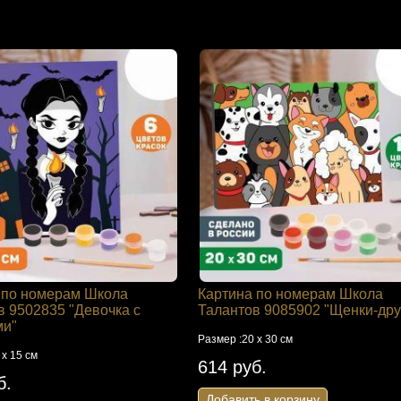
 по номерам Школа
Картина по номерам Школа
в 9502835 "Девочка с
Талантов 9085902 "Щенки-дру
ми"
Размер :20 х 30 см
 х 15 см
614 руб.
б.
Добавить в корзину