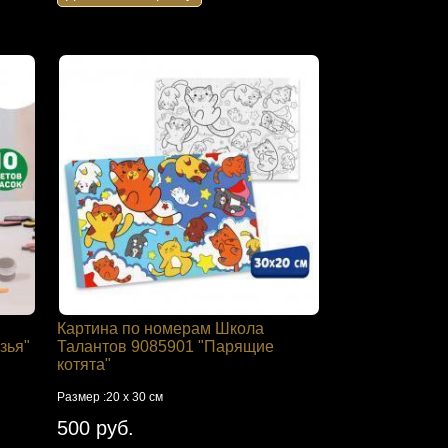
Картина по номерам Школа
зья"
Талантов 9085901 "Парящие
котята"
Размер :20 х 30 см
500 руб.