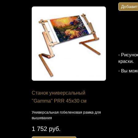
Добавит
- Рисуно
краски.
- Вы мож
№3230
Станок универсальный
Набор дл
"Gamma" PRR 45х30 см
Домашняя
"Русская 
Универсальная гобеленовая рамка для
во имя Св
вышивания
Александр
1 752 руб.
Церковь цар