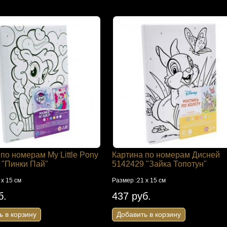
по номерам My Little Pony
Картина по номерам Дисней
 "Пинки Пай"
5142429 "Зайка Топотун"
 х 15 см
Размер :21 х 15 см
б.
437 руб.
ь в корзину
Добавить в корзину