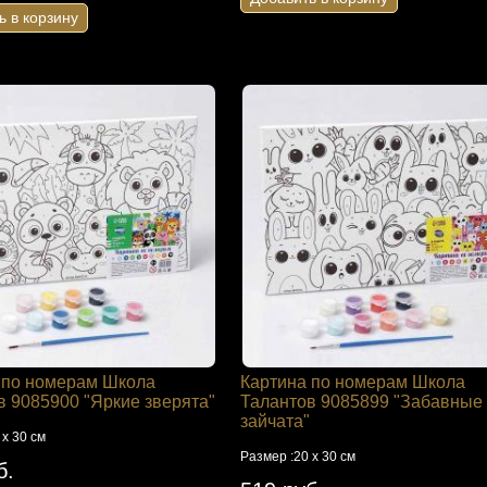
ь в корзину
 по номерам Школа
Картина по номерам Школа
в 9085900 "Яркие зверята"
Талантов 9085899 "Забавные
зайчата"
 х 30 см
Размер :20 х 30 см
б.