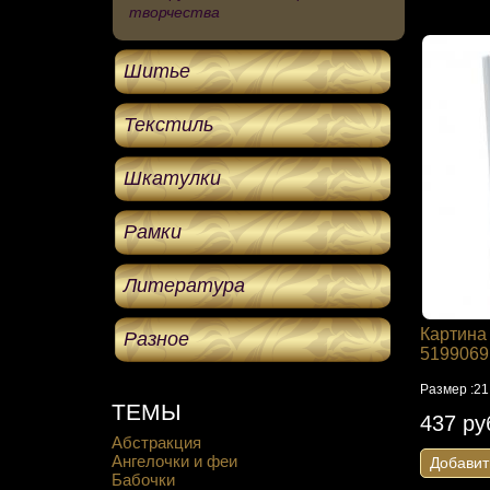
творчества
Шитье
Текстиль
Шкатулки
Рамки
Литература
Картина 
Разное
5199069
Размер :21
ТЕМЫ
437 ру
Абстракция
Ангелочки и феи
Добавит
Бабочки