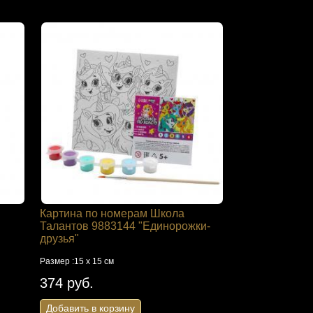
Картина по номерам Школа
Талантов 9883144 "Единорожки-
друзья"
Размер :15 х 15 см
374 руб.
Добавить в корзину