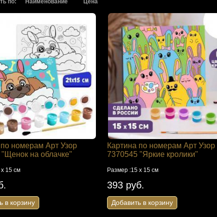
ть по:
Наименование
Цена
 по номерам Арт Узор
Картина по номерам Арт Узор
 "Щенок на облачке"
7370545 "Яркие кролики"
 х 15 см
Размер :15 х 15 см
б.
393 руб.
ь в корзину
Добавить в корзину