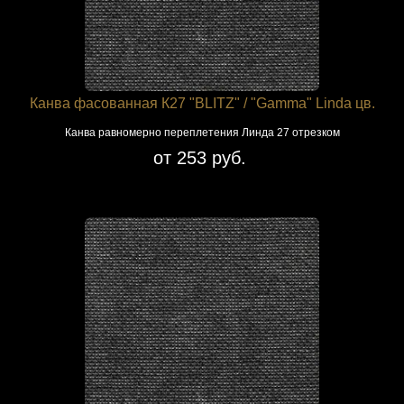
Канва фасованная К27 "BLITZ" / "Gamma" Linda цв.
Канва равномерно переплетения Линда 27 отрезком
от 253 руб.