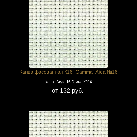
Канва фасованная К16 "Gamma" Aida №16
Канва Аида 16 Гамма К016
от 132 руб.