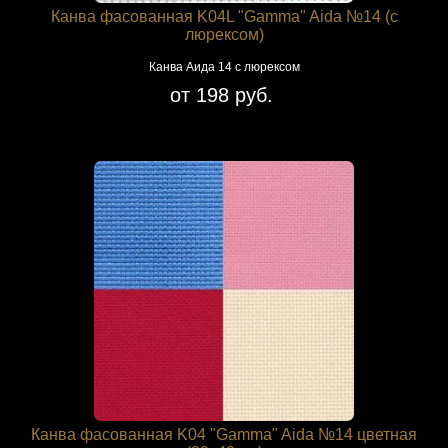
Канва фасованная K04L "Gamma" Aida №14 (с
люрексом)
Канва Аида 14 с люрексом
от 198 руб.
Канва фасованная K04 "Gamma" Aida №14 цветная