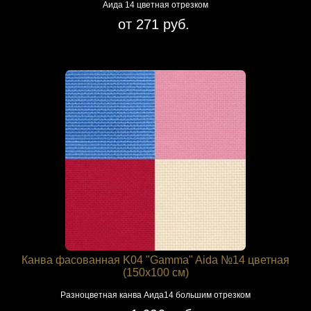
Аида 14 цветная отрезком
от 271 руб.
Канва фасованная K04 "Gamma" Aida №14 цветная
(150х100 см)
Разноцветная канва Аида14 большим отрезком