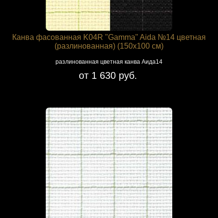
Канва фасованная K04R "Gamma" Aida №14 цветная
(разлинованная) (150х100 см)
разлинованная цветная канва Аида14
от 1 630 руб.