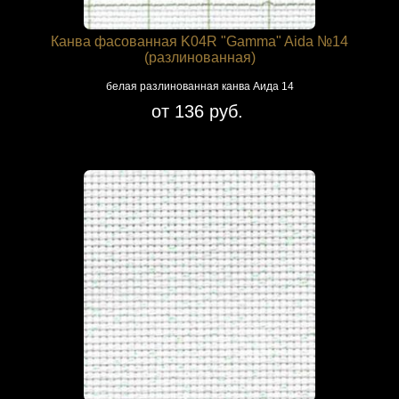
Канва фасованная K04R "Gamma" Aida №14
(разлинованная)
белая разлинованная канва Аида 14
от 136 руб.