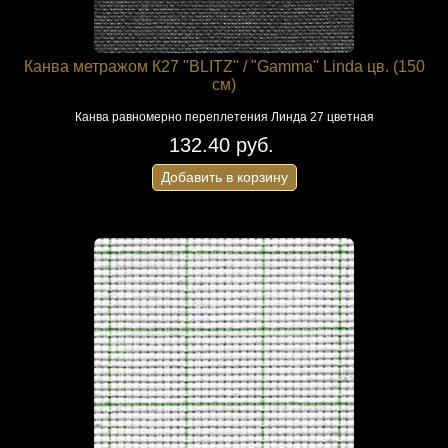
Канва метражом К27 "BLITZ" / "Gamma" Linda цв. (150
см)
Канва равномерно переплетения Линда 27 цветная
132.40 руб.
Добавить в корзину