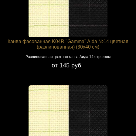
Канва фасованная K04R "Gamma" Aida №14 цветная
(разлинованная) (30х40 см)
Разлинованная цветная канва Аида 14 отрезком
от 145 руб.