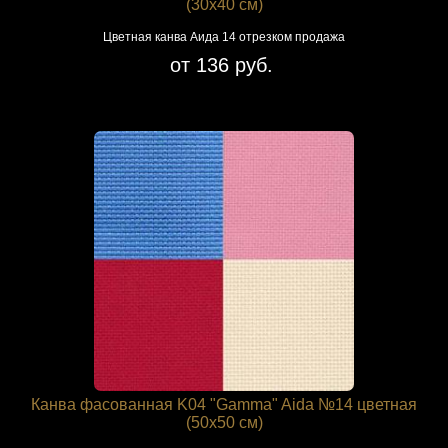
(30х40 см)
Цветная канва Аида 14 отрезком продажа
от 136 руб.
Канва фасованная K04 "Gamma" Aida №14 цветная
(50х50 см)