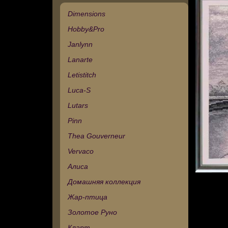
Dimensions
Hobby&Pro
Janlynn
Lanarte
Letistitch
Luca-S
Lutars
Pinn
Thea Gouverneur
Vervaco
Алиса
Домашняя коллекция
Жар-птица
Золотое Руно
Кларт