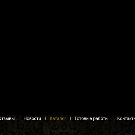
я вышивания РС
Набор для вышивания
3 "Хризантема"
Hobby&Pro 659 "Всадница"
зантемы. Вышивка крестом
Всадница по картине Карла Брюллова.
Вышивка гобеленовым швом
.
1 494 руб.
в корзину
Добавить в корзину
Отзывы
Новости
Каталог
Готовые работы
Контакт