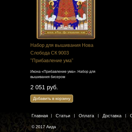
я Панна
Набор для вышивания Нова
Набор дл
ом Пасхи»
Слобода СК 9003
студия 16
"Прибавление ума"
яичко.
Веточка хри
Икона «Прибавление ума». Набор для
312 руб
вышивания бисером
Добавить 
2 051 руб.
Добавить в корзину
Главная
Статьи
Оплата
Доставка
© 2017 Аида