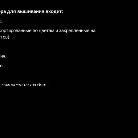
ора для вышивания входит:
а.
сортированные по цветам и закрепленные на
етов)
ия.
е.
в комплект не входят.