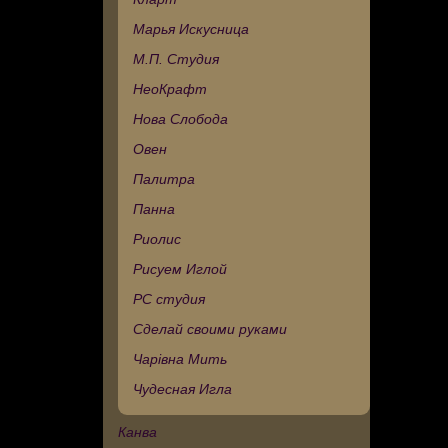
Марья Искусница
М.П. Студия
НеоКрафт
Нова Слобода
Овен
Палитра
Панна
Риолис
Рисуем Иглой
РС студия
Сделай своими руками
Чарівна Мить
Чудесная Игла
Канва