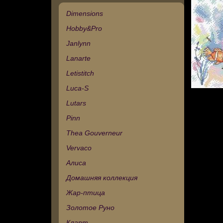
Dimensions
Hobby&Pro
Janlynn
Lanarte
Letistitch
Luca-S
Lutars
Pinn
Thea Gouverneur
Vervaco
Алиса
Домашняя коллекция
Жар-птица
Золотое Руно
Кларт