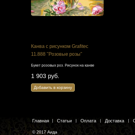
9309
Канва с рисунком Grafitec
Ткань с р
11.888 "Розовые розы"
вышивани
посад 419
Букет розовых роз. Рисунок на канве
Африканка. Р
1 903 руб.
вышивки бис
Добавить в корзину
279 руб
Добавить 
Главная
Статьи
Оплата
Доставка
© 2017 Аида