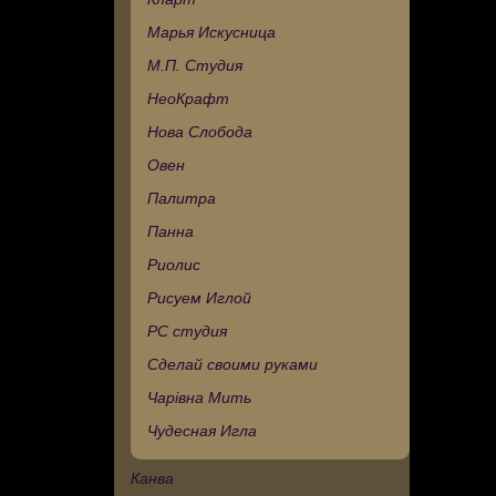
Марья Искусница
М.П. Студия
НеоКрафт
Нова Слобода
Овен
Палитра
Панна
Риолис
Рисуем Иглой
РС студия
Сделай своими руками
Чарівна Мить
Чудесная Игла
Канва