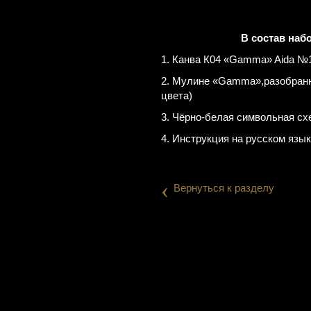
В состав наб
1. Канва К04 «Gamma» Aida №1
2. Мулине «Gamma»,разобранны
цвета)
3. Чёрно-белая символьная сх
4. Инструкция на русском язык
‹
Вернуться к разделу