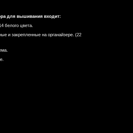
ора для вышивания входит:
4 белого цвета.
е и закрепленные на органайзере. (22
ема.
е.