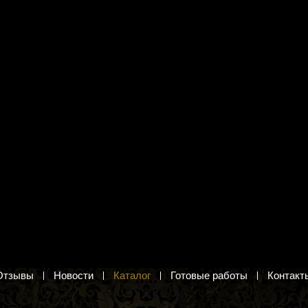
исунком для
Набор для вышивания Жар-
я бисером Матрёнин
птица М-369 "Очарование
0 "Кения"
полёта"
исунок на ткани для
Самолет. Вышивка крестиком
ером
187 руб.
.
Добавить в корзину
в корзину
Отзывы
Новости
Каталог
Готовые работы
Контакт