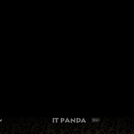
Органайзер д/хранения
Заготовки для открыт
двухсторонний с 34
"Mr.Painter" MCB-04 (1
регулируемыми отделениями
15см) 3 шт.
930532 Hobby&Pro
Пустые заготовки для открыт
Размер: 36,5х24,5х8,4 см.
от 64 руб.
1 051 руб.
Добавить в корзину
ы