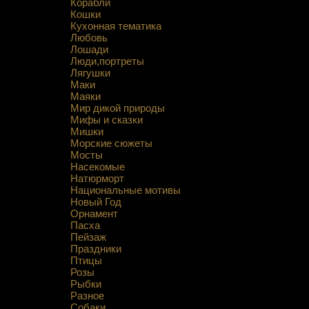
Корабли
Кошки
Кухонная тематика
Любовь
Лошади
Люди,портреты
Лягушки
Маки
Маяки
Мир дикой природы
Мифы и сказки
Мишки
Морские сюжеты
Мосты
Насекомые
Натюрморт
Национальные мотивы
Новый Год
Орнамент
Пасха
Пейзаж
Праздники
Птицы
Розы
Рыбки
Разное
Собаки