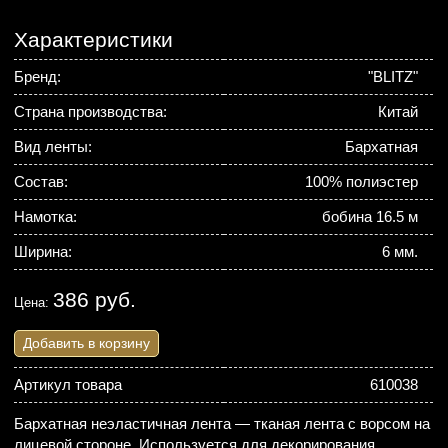
Характеристики
Бренд:
"BLITZ"
Страна производства:
Китай
Вид ленты:
Бархатная
Состав:
100% полиэстер
Намотка:
бобина 16.5 м
Ширина:
6 мм.
386 руб.
Цена:
Добавить в корзину
Артикул товара
610038
Бархатная неэластичная лента — тканая лента с ворсом на
лицевой стороне. Используется для декорирования