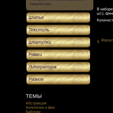
творчества
В наборе
шт.), фи
Шитье
Количест
Текстиль
‹
Верну
Шкатулки
Рамки
Литература
Разное
ТЕМЫ
Абстракция
Ангелочки и феи
Бабочки