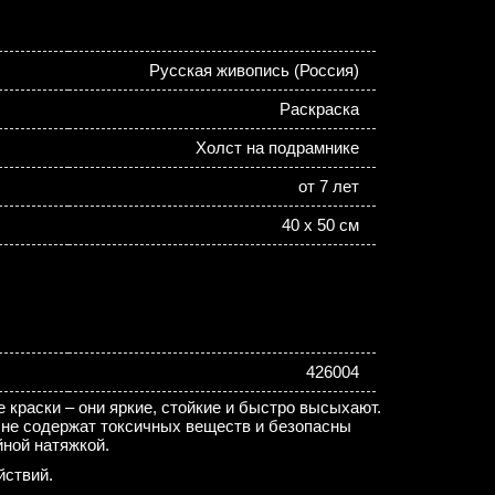
Русская живопись (Россия)
Раскраска
Холст на подрамнике
от 7 лет
40 х 50 см
426004
 краски – они яркие, стойкие и быстро высыхают.
 не содержат токсичных веществ и безопасны
йной натяжкой.
йствий.