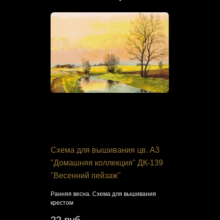
я Кроше
Схема для вышивания цв. А3
Щетка-по
нным"
"Домашняя коллекция" ДК-139
FN-003 9,
"Весенний пейзаж"
вка бисером.
Щетка-подуш
иглами
Ранняя весна. Схема для вышивания
крестом
746 руб