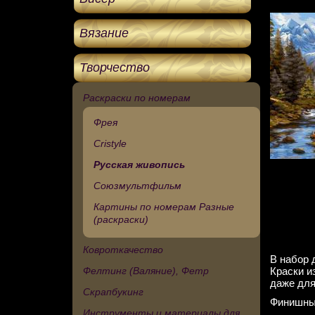
Вязание
Творчество
Раскраски по номерам
Фрея
Cristyle
Русская живопись
Союзмультфильм
Картины по номерам Разные
(раскраски)
Ковроткачество
В набор 
Фелтинг (Валяние), Фетр
Краски и
даже для
Скрапбукинг
Финишный
Инструменты и материалы для