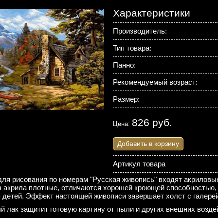
Характеристики
Производитель:
Тип товара:
Панно:
Рекомендуемый возраст:
Размер:
826 руб.
Цена:
Добавить в корзину
Артикул товара
для рисования по номерам "Русская живопись" входят акриловые
з акрила плотные, отличаются хорошей кроющей способностью,
 детей. Эффект настоящей живописи завершает холст с галере
 лак защитит готовую картину от пыли и других внешних возде