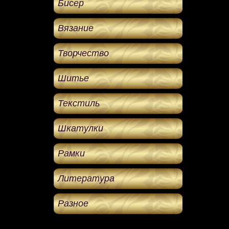
Бисер
Вязание
Творчество
Шитье
Текстиль
Шкатулки
Рамки
Литература
Разное