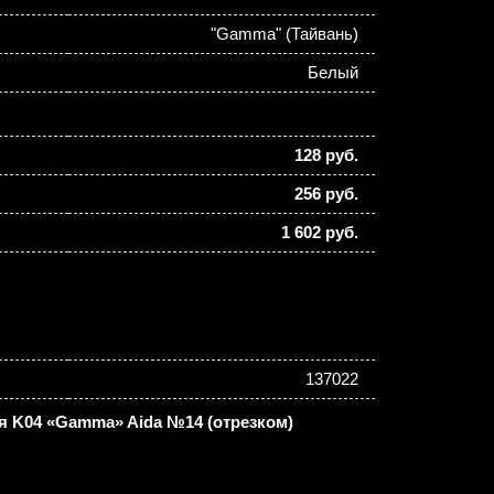
"Gamma" (Тайвань)
Белый
128 руб.
256 руб.
1 602 руб.
137022
 K04 «Gamma» Aida №14 (отрезком)