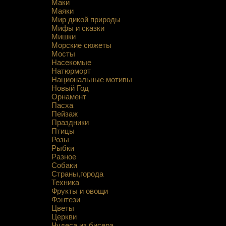
Маки
Маяки
Мир дикой природы
Мифы и сказки
Мишки
Морские сюжеты
Мосты
Насекомые
Натюрморт
Национальные мотивы
Новый Год
Орнамент
Пасха
Пейзаж
Праздники
Птицы
Розы
Рыбки
Разное
Собаки
Страны,города
Техника
Фрукты и овощи
Фэнтези
Цветы
Церкви
Чудеса из бисера