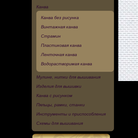
Канва
Канва без рисунка
Винтажная канва
Страмин
Пластиковая канва
Ленточная канва
Водорастворимая канва
Мулине, нитки для вышивания
Изделия для вышивки
Канва с рисунком
Пяльцы, рамки, станки
Инструменты и приспособления
Схемы для вышивания