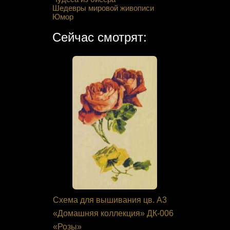
Шедевры мировой живописи
Юмор
Сейчас смотрят:
 Кларт 8-
Схема для вышивания цв. А3
Набор для
ик с
«Домашняя коллекция» ДК-006
045 "Ирис
«Розы»