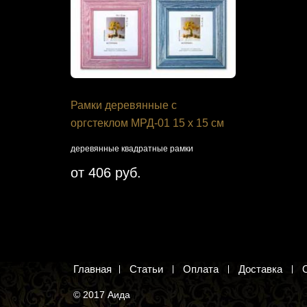
я Панна
Рамки деревянные с
Набор дл
 цвет»
оргстеклом МРД-01 15 х 15 см
своими ру
«Ромашко
ми яблони.
деревянные квадратные рамки
 и вышивка
Поле с рома
от 406 руб.
вышивания к
977 руб
Добавить 
Главная
Статьи
Оплата
Доставка
© 2017 Аида