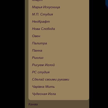
Марья Искусница
М.П. Студия
НеоКрафт
Нова Слобода
Овен
Палитра
Панна
Риолис
Рисуем Иглой
РС студия
Сделай своими руками
Чарівна Мить
Чудесная Игла
Канва