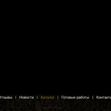
я вышивания Сделай
Набор для вышивания Панна
ками Р-10
PZ-7275 "Карта звездного неба"
вое поле»
Карта звездного неба. Набор для
вышивания крестиком
шками. Набор для
рестом
5 325 руб.
.
Добавить в корзину
в корзину
Отзывы
Новости
Каталог
Готовые работы
Контакт