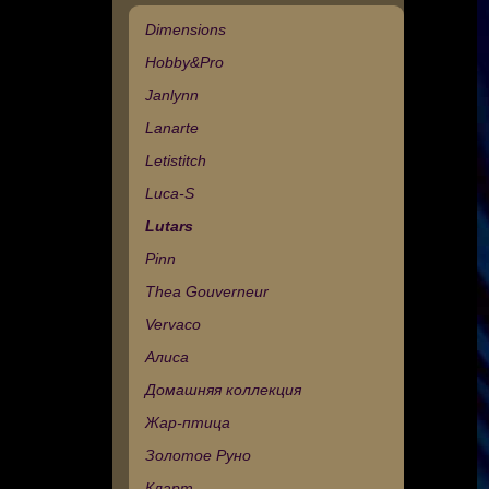
Dimensions
Hobby&Pro
Janlynn
Lanarte
Letistitch
Luca-S
Lutars
Pinn
Thea Gouverneur
Vervaco
Алиса
Домашняя коллекция
Жар-птица
Золотое Руно
Кларт