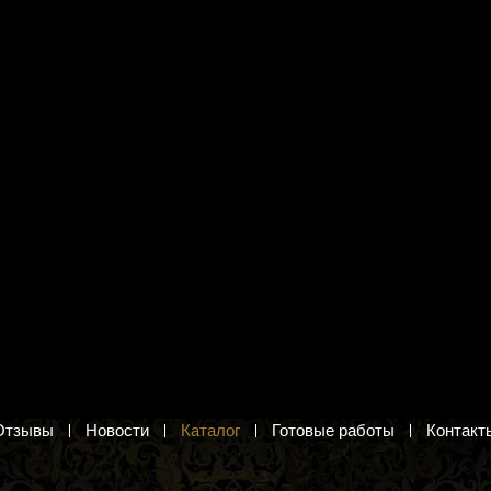
O круглый 11/0
Набор для вышивания Lutars
ный тёмно-голубой
351 "Винодел"
.2 мм) 5 гр.
Античный винодел. Вышивка крестом для
новичков
й бисер Тохо 11/0
30 руб.
Добавить в корзину
в корзину
Отзывы
Новости
Каталог
Готовые работы
Контакт