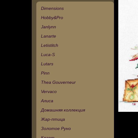
Dimensions
Hobby&Pro
Janlynn
Lanarte
Letistitch
Luca-S
Lutars
Pinn
Thea Gouverneur
Vervaco
Алиса
Домашняя коллекция
Жар-птица
Золотое Руно
Кларт