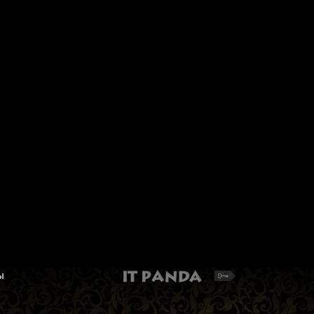
Булавки английские "Gamma"
Канва фасованная 62
PAS-36 под серебро 25 шт.
14C/T "Bestex" 802 Ai
бежевая (50х50 см)
Длина булавки 36 мм
Бежевая канва Аида 14 50х5
129 руб.
199 руб.
Добавить в корзину
Добавить в корзину
ы