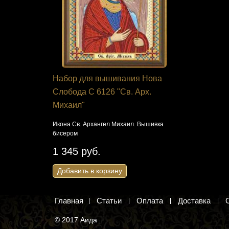
 Janlynn
Набор для вышивания Нова
Бисер TOH
 лучи»
Слобода С 6126 "Св. Арх.
непрозрач
Михаил"
№0043D (2
сунок
Икона Св. Архангел Михаил. Вышивка
Темно-голубо
бисером
78 руб.
1 345 руб.
Добавить 
Добавить в корзину
Главная
Статьи
Оплата
Доставка
© 2017 Аида