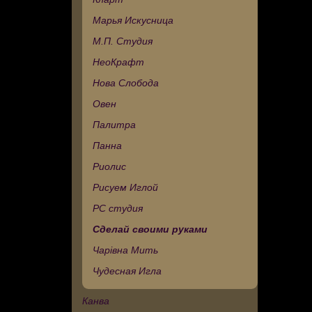
Марья Искусница
М.П. Студия
НеоКрафт
Нова Слобода
Овен
Палитра
Панна
Риолис
Рисуем Иглой
РС студия
Сделай своими руками
Чарівна Мить
Чудесная Игла
Канва