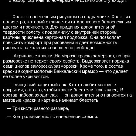
В набор Картины по номерам «ФРЕЯ» по холсту входит:
— Холст с нанесенным рисунком на подрамнике. Холст из
полиэстра, который отличается от хлопкового белоснежным
цветом и прочностью. Для придания дополнительной
твердости холсту к подрамнику с внутренней стороны
картины приклеена картонная подложка. Она позволяет
повысить комфорт при рисовании и дает возможность
рисовать на коленях совершенно свободно.
— Акриловые краски. На морозе краска замерзает, но при
разморозке не теряет своих свойств. Выдерживает порядка
семи циклов заморозки/разморозки. Кроме того, в состав
краски входит молотый Байкальский мрамор — что делает
ее более укрывистой.
— Глянцевый защитный лак. Кто-то любит матовые
покрытия, а кто-то, чтобы краски блестели, как глянец. В
состав набора входит лак — он дополнительно наносится на
матовые краски и картина начинает блестеть!
— Три кисти разного размера,
— Контрольный лист с нанесенной схемой.